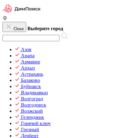
Выберите город
Close
Азов
Анапа
Армавир
Архыз
Астрахань
Балаково
Буйнакск
Владикавказ
Волгоград
Волгодонск
Волжский
Геленджик
Горячий ключ
Грозный
Дербент