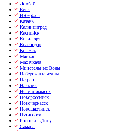
Домбай
Ейск
Избербаш
Казань
Калининград
Каспийск
Кизилюрт
Краснодар
Крымск
Майкоп
Махачкала
Минеральные Воды
Набережные челны
Назрань
Нальчик
Невинномысск
Новороссийск
Новочеркасск
Новошахтинск
Пятигорск
Ростов-на-Дону
Самара