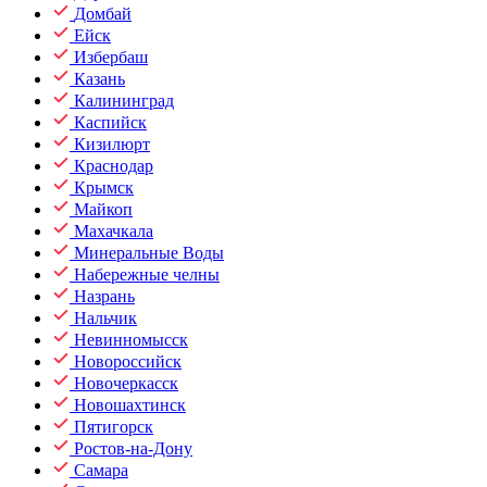
Домбай
Ейск
Избербаш
Казань
Калининград
Каспийск
Кизилюрт
Краснодар
Крымск
Майкоп
Махачкала
Минеральные Воды
Набережные челны
Назрань
Нальчик
Невинномысск
Новороссийск
Новочеркасск
Новошахтинск
Пятигорск
Ростов-на-Дону
Самара