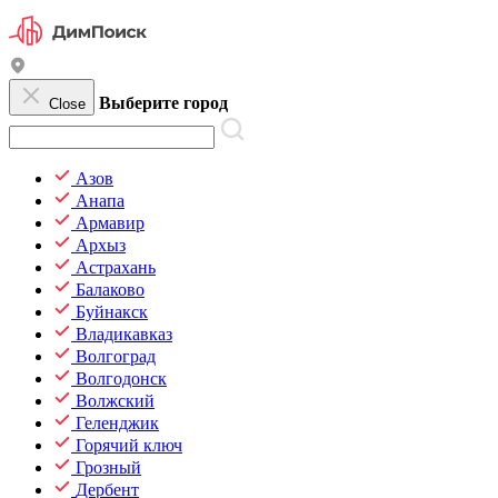
Выберите город
Close
Азов
Анапа
Армавир
Архыз
Астрахань
Балаково
Буйнакск
Владикавказ
Волгоград
Волгодонск
Волжский
Геленджик
Горячий ключ
Грозный
Дербент