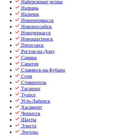
Набережные челны
Назрань
Нальчик
Невинномысск
Новороссийск
Новочеркасск
Новошахтинск
Пятигорск
Ростов-на-Дону
Самара
Саратов
Славянск-на-Кубани
Сочи
Ставрополь
Таганрог
Туапсе
Усть-Лабинск
Хасавюрт
Черкесск
Шахты
Элиста
Энгельс