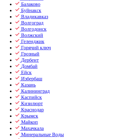
Балаково
Буйнакск
Владикавказ
Волгоград
Волгодонск
Волжский
Геленджик
Горячий ключ
Грозный
Дербент
Домбай
Ейск
Избербаш
Казань
Калининград
Каспийск
Кизилюрт
Краснодар
Крымск
Майкоп
Махачкала
Минеральные Воды