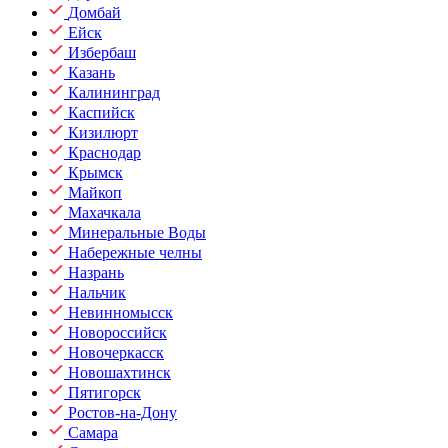
Домбай
Ейск
Избербаш
Казань
Калининград
Каспийск
Кизилюрт
Краснодар
Крымск
Майкоп
Махачкала
Минеральные Воды
Набережные челны
Назрань
Нальчик
Невинномысск
Новороссийск
Новочеркасск
Новошахтинск
Пятигорск
Ростов-на-Дону
Самара