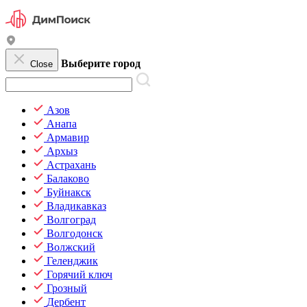
Выберите город
Close
Азов
Анапа
Армавир
Архыз
Астрахань
Балаково
Буйнакск
Владикавказ
Волгоград
Волгодонск
Волжский
Геленджик
Горячий ключ
Грозный
Дербент