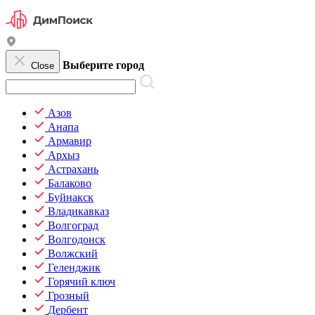
Выберите город
Close
Азов
Анапа
Армавир
Архыз
Астрахань
Балаково
Буйнакск
Владикавказ
Волгоград
Волгодонск
Волжский
Геленджик
Горячий ключ
Грозный
Дербент