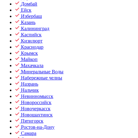
Домбай
Ейск
Избербаш
Казань
Калининград
Каспийск
Кизилюрт
Краснодар
Крымск
Майкоп
Махачкала
Минеральные Воды
Набережные челны
Назрань
Нальчик
Невинномысск
Новороссийск
Новочеркасск
Новошахтинск
Пятигорск
Ростов-на-Дону
Самара