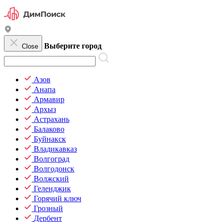
Выберите город
Close
Азов
Анапа
Армавир
Архыз
Астрахань
Балаково
Буйнакск
Владикавказ
Волгоград
Волгодонск
Волжский
Геленджик
Горячий ключ
Грозный
Дербент