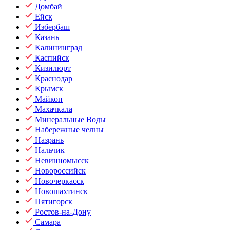
Домбай
Ейск
Избербаш
Казань
Калининград
Каспийск
Кизилюрт
Краснодар
Крымск
Майкоп
Махачкала
Минеральные Воды
Набережные челны
Назрань
Нальчик
Невинномысск
Новороссийск
Новочеркасск
Новошахтинск
Пятигорск
Ростов-на-Дону
Самара