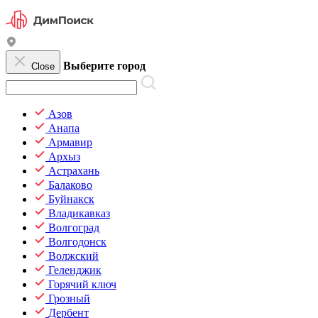
Выберите город
Close
Азов
Анапа
Армавир
Архыз
Астрахань
Балаково
Буйнакск
Владикавказ
Волгоград
Волгодонск
Волжский
Геленджик
Горячий ключ
Грозный
Дербент