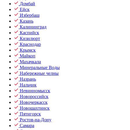
Домбай
Ейск
Избербаш
Казань
Калининград
Каспийск
Кизилюрт
Краснодар
Крымск
Майкоп
Махачкала
Минеральные Воды
Набережные челны
Назрань
Нальчик
Невинномысск
Новороссийск
Новочеркасск
Новошахтинск
Пятигорск
Ростов-на-Дону
Самара