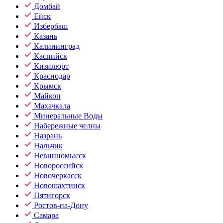
Домбай
Ейск
Избербаш
Казань
Калининград
Каспийск
Кизилюрт
Краснодар
Крымск
Майкоп
Махачкала
Минеральные Воды
Набережные челны
Назрань
Нальчик
Невинномысск
Новороссийск
Новочеркасск
Новошахтинск
Пятигорск
Ростов-на-Дону
Самара