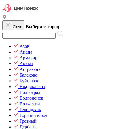
Выберите город
Close
Азов
Анапа
Армавир
Архыз
Астрахань
Балаково
Буйнакск
Владикавказ
Волгоград
Волгодонск
Волжский
Геленджик
Горячий ключ
Грозный
Дербент