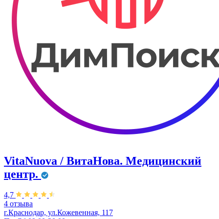
VitaNuova / ВитаНова. Медицинский
центр.
4,7
4 отзыва
г.Краснодар, ул.Кожевенная, 117