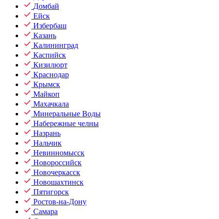
Домбай
Ейск
Избербаш
Казань
Калининград
Каспийск
Кизилюрт
Краснодар
Крымск
Майкоп
Махачкала
Минеральные Воды
Набережные челны
Назрань
Нальчик
Невинномысск
Новороссийск
Новочеркасск
Новошахтинск
Пятигорск
Ростов-на-Дону
Самара