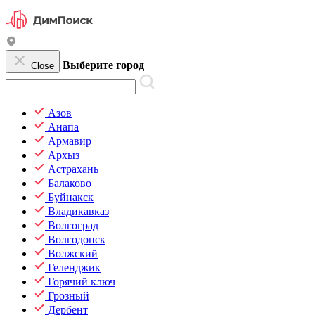
Выберите город
Close
Азов
Анапа
Армавир
Архыз
Астрахань
Балаково
Буйнакск
Владикавказ
Волгоград
Волгодонск
Волжский
Геленджик
Горячий ключ
Грозный
Дербент