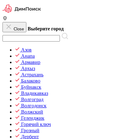
Выберите город
Close
Азов
Анапа
Армавир
Архыз
Астрахань
Балаково
Буйнакск
Владикавказ
Волгоград
Волгодонск
Волжский
Геленджик
Горячий ключ
Грозный
Дербент