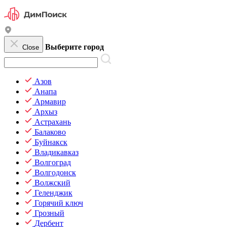
Выберите город
Close
Азов
Анапа
Армавир
Архыз
Астрахань
Балаково
Буйнакск
Владикавказ
Волгоград
Волгодонск
Волжский
Геленджик
Горячий ключ
Грозный
Дербент