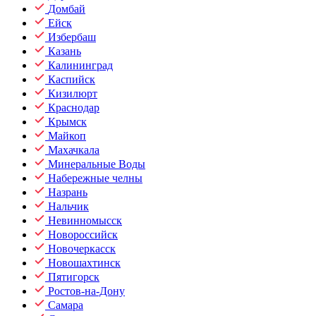
Домбай
Ейск
Избербаш
Казань
Калининград
Каспийск
Кизилюрт
Краснодар
Крымск
Майкоп
Махачкала
Минеральные Воды
Набережные челны
Назрань
Нальчик
Невинномысск
Новороссийск
Новочеркасск
Новошахтинск
Пятигорск
Ростов-на-Дону
Самара