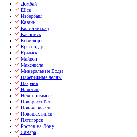
Домбай
Ейск
Избербаш
Казань
Калининград
Каспийск
Кизилюрт
Краснодар
Крымск
Майкоп
Махачкала
Минеральные Воды
Набережные челны
Назрань
Нальчик
Невинномысск
Новороссийск
Новочеркасск
Новошахтинск
Пятигорск
Ростов-на-Дону
Самара