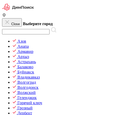
Выберите город
Close
Азов
Анапа
Армавир
Архыз
Астрахань
Балаково
Буйнакск
Владикавказ
Волгоград
Волгодонск
Волжский
Геленджик
Горячий ключ
Грозный
Дербент