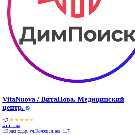
VitaNuova / ВитаНова. Медицинский
центр.
4,7
4 отзыва
г.Краснодар, ул.Кожевенная, 117