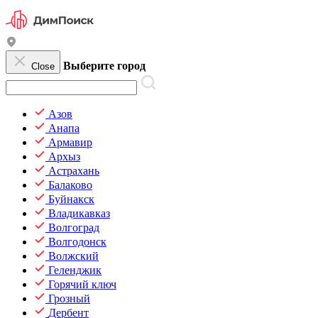
Выберите город
Close
Азов
Анапа
Армавир
Архыз
Астрахань
Балаково
Буйнакск
Владикавказ
Волгоград
Волгодонск
Волжский
Геленджик
Горячий ключ
Грозный
Дербент