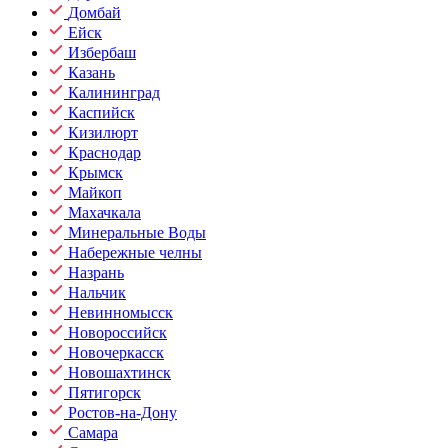
Домбай
Ейск
Избербаш
Казань
Калининград
Каспийск
Кизилюрт
Краснодар
Крымск
Майкоп
Махачкала
Минеральные Воды
Набережные челны
Назрань
Нальчик
Невинномысск
Новороссийск
Новочеркасск
Новошахтинск
Пятигорск
Ростов-на-Дону
Самара