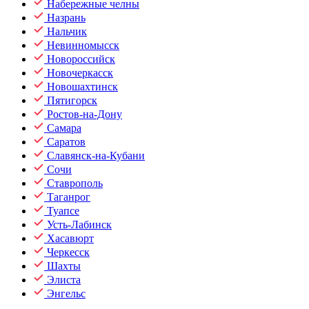
Набережные челны
Назрань
Нальчик
Невинномысск
Новороссийск
Новочеркасск
Новошахтинск
Пятигорск
Ростов-на-Дону
Самара
Саратов
Славянск-на-Кубани
Сочи
Ставрополь
Таганрог
Туапсе
Усть-Лабинск
Хасавюрт
Черкесск
Шахты
Элиста
Энгельс