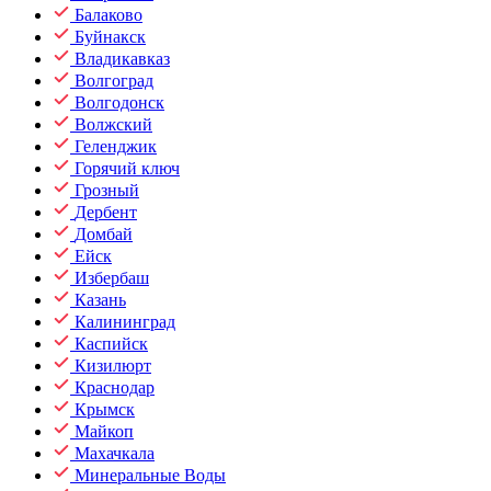
Балаково
Буйнакск
Владикавказ
Волгоград
Волгодонск
Волжский
Геленджик
Горячий ключ
Грозный
Дербент
Домбай
Ейск
Избербаш
Казань
Калининград
Каспийск
Кизилюрт
Краснодар
Крымск
Майкоп
Махачкала
Минеральные Воды