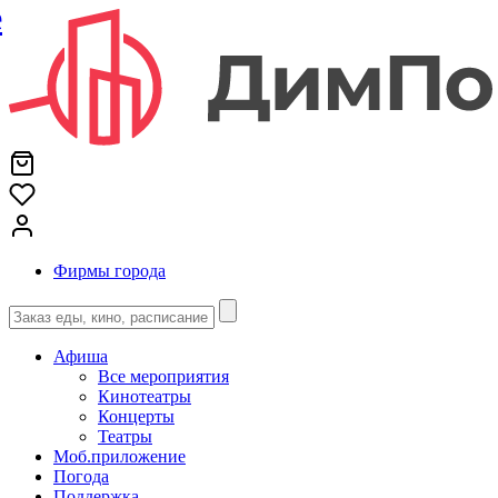
е
Фирмы города
Афиша
Все мероприятия
Кинотеатры
Концерты
Театры
Моб.приложение
Погода
Поддержка