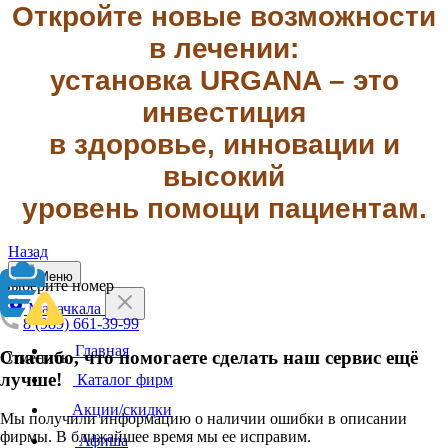
Откройте новые возможности
в лечении:
установка URGANA – это
инвестиция
в здоровье, инновации и
высокий
уровень помощи пациентам.
Назад
Меню
Выберите номер
Махачкала
8 (989) 661-39-99
Главная
Спасибо, что помогаете сделать наш сервис ещё
Отменить
лучше!
Каталог фирм
Акции/скидки
Мы получили информацию о наличии ошибки в описании
фирмы. В ближайшее время мы ее исправим.
Афиша