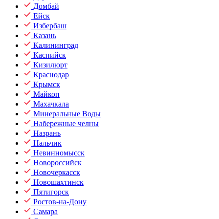
Домбай
Ейск
Избербаш
Казань
Калининград
Каспийск
Кизилюрт
Краснодар
Крымск
Майкоп
Махачкала
Минеральные Воды
Набережные челны
Назрань
Нальчик
Невинномысск
Новороссийск
Новочеркасск
Новошахтинск
Пятигорск
Ростов-на-Дону
Самара