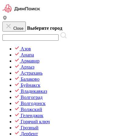
Выберите город
Close
Азов
Анапа
Армавир
Архыз
Астрахань
Балаково
Буйнакск
Владикавказ
Волгоград
Волгодонск
Волжский
Геленджик
Горячий ключ
Грозный
Дербент