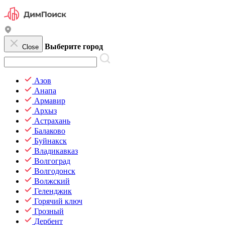
Выберите город
Close
Азов
Анапа
Армавир
Архыз
Астрахань
Балаково
Буйнакск
Владикавказ
Волгоград
Волгодонск
Волжский
Геленджик
Горячий ключ
Грозный
Дербент