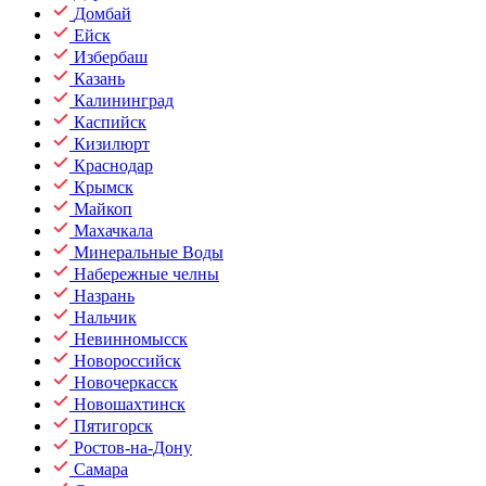
Домбай
Ейск
Избербаш
Казань
Калининград
Каспийск
Кизилюрт
Краснодар
Крымск
Майкоп
Махачкала
Минеральные Воды
Набережные челны
Назрань
Нальчик
Невинномысск
Новороссийск
Новочеркасск
Новошахтинск
Пятигорск
Ростов-на-Дону
Самара