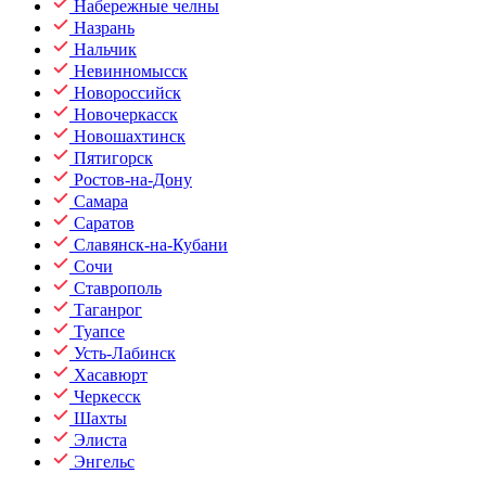
Набережные челны
Назрань
Нальчик
Невинномысск
Новороссийск
Новочеркасск
Новошахтинск
Пятигорск
Ростов-на-Дону
Самара
Саратов
Славянск-на-Кубани
Сочи
Ставрополь
Таганрог
Туапсе
Усть-Лабинск
Хасавюрт
Черкесск
Шахты
Элиста
Энгельс