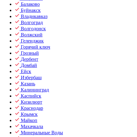
Балаково
Буйнакск
Владикавказ
Волгоград
Волгодонск
Волжский
Геленджик
Горячий ключ
Грозный
Дербент
Домбай
Ейск
Избербаш
Казань
Калининград
Каспийск
Кизилюрт
Краснодар
Крымск
Майкоп
Махачкала
Минеральные Воды