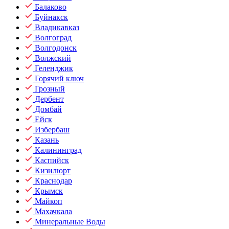
Балаково
Буйнакск
Владикавказ
Волгоград
Волгодонск
Волжский
Геленджик
Горячий ключ
Грозный
Дербент
Домбай
Ейск
Избербаш
Казань
Калининград
Каспийск
Кизилюрт
Краснодар
Крымск
Майкоп
Махачкала
Минеральные Воды