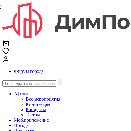
е
Фирмы города
Афиша
Все мероприятия
Кинотеатры
Концерты
Театры
Моб.приложение
Погода
Поддержка