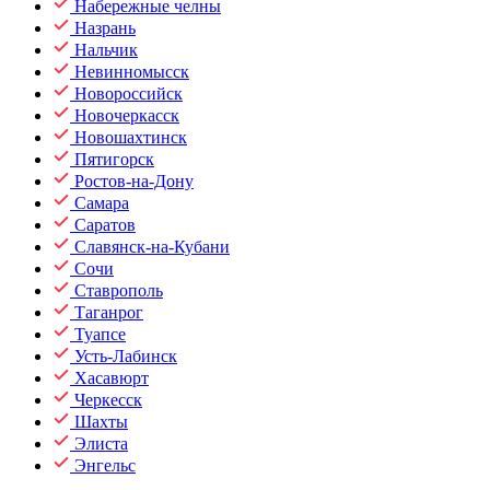
Набережные челны
Назрань
Нальчик
Невинномысск
Новороссийск
Новочеркасск
Новошахтинск
Пятигорск
Ростов-на-Дону
Самара
Саратов
Славянск-на-Кубани
Сочи
Ставрополь
Таганрог
Туапсе
Усть-Лабинск
Хасавюрт
Черкесск
Шахты
Элиста
Энгельс