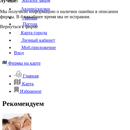
лучше!
Каталог фирм
Акции/скидки
Мы получили информацию о наличии ошибки в описании
фирмы. В ближайшее время мы ее исправим.
Афиша
Погода
Вернуться к фирме
Карта города
Личный кабинет
Моб.приложение
Вход
Фирмы на карте
Главная
Карта
Избранное
Рекомендуем