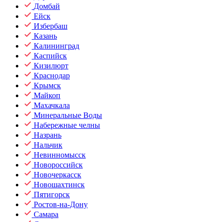
Домбай
Ейск
Избербаш
Казань
Калининград
Каспийск
Кизилюрт
Краснодар
Крымск
Майкоп
Махачкала
Минеральные Воды
Набережные челны
Назрань
Нальчик
Невинномысск
Новороссийск
Новочеркасск
Новошахтинск
Пятигорск
Ростов-на-Дону
Самара