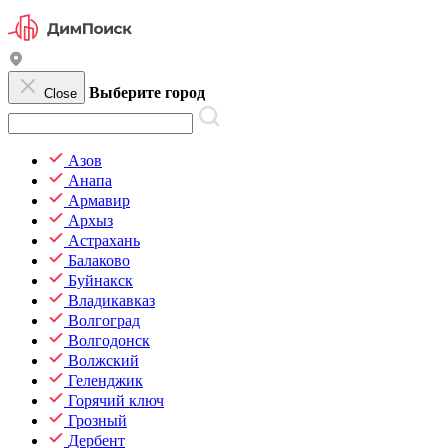
Выберите город
Close
Азов
Анапа
Армавир
Архыз
Астрахань
Балаково
Буйнакск
Владикавказ
Волгоград
Волгодонск
Волжский
Геленджик
Горячий ключ
Грозный
Дербент