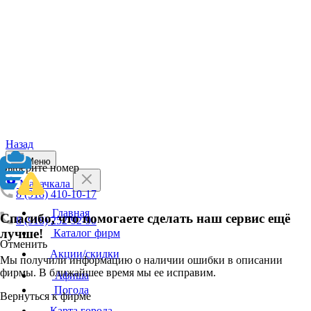
Назад
Меню
Выберите номер
Махачкала
8 (918) 410-10-17
Главная
Спасибо, что помогаете сделать наш сервис ещё
8 (918) 252-92-90
лучше!
Каталог фирм
Отменить
Акции/скидки
Мы получили информацию о наличии ошибки в описании
фирмы. В ближайшее время мы ее исправим.
Афиша
Погода
Вернуться к фирме
Карта города