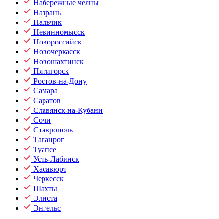
Набережные челны
Назрань
Нальчик
Невинномысск
Новороссийск
Новочеркасск
Новошахтинск
Пятигорск
Ростов-на-Дону
Самара
Саратов
Славянск-на-Кубани
Сочи
Ставрополь
Таганрог
Туапсе
Усть-Лабинск
Хасавюрт
Черкесск
Шахты
Элиста
Энгельс