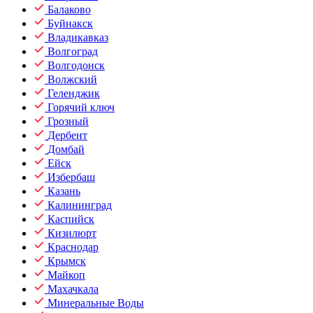
Балаково
Буйнакск
Владикавказ
Волгоград
Волгодонск
Волжский
Геленджик
Горячий ключ
Грозный
Дербент
Домбай
Ейск
Избербаш
Казань
Калининград
Каспийск
Кизилюрт
Краснодар
Крымск
Майкоп
Махачкала
Минеральные Воды