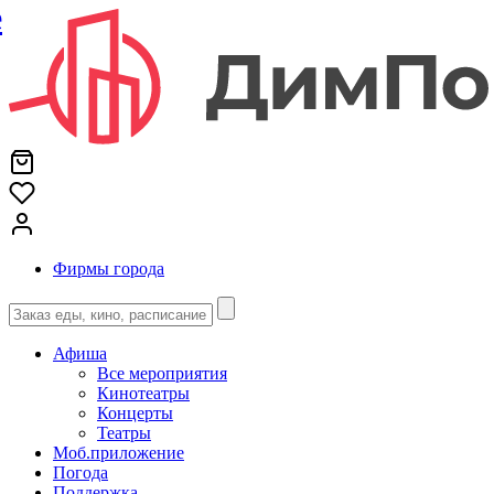
е
Фирмы города
Афиша
Все мероприятия
Кинотеатры
Концерты
Театры
Моб.приложение
Погода
Поддержка