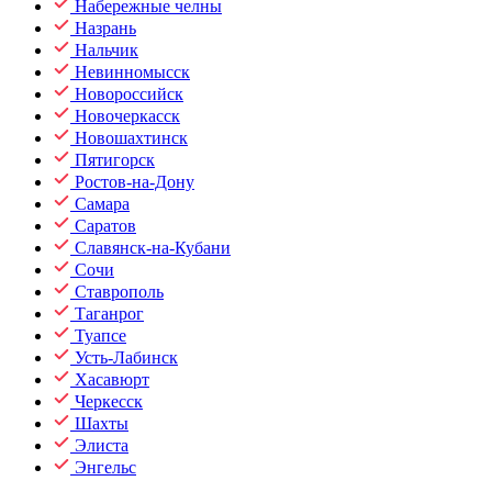
Набережные челны
Назрань
Нальчик
Невинномысск
Новороссийск
Новочеркасск
Новошахтинск
Пятигорск
Ростов-на-Дону
Самара
Саратов
Славянск-на-Кубани
Сочи
Ставрополь
Таганрог
Туапсе
Усть-Лабинск
Хасавюрт
Черкесск
Шахты
Элиста
Энгельс