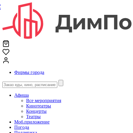
е
Фирмы города
Афиша
Все мероприятия
Кинотеатры
Концерты
Театры
Моб.приложение
Погода
Поддержка