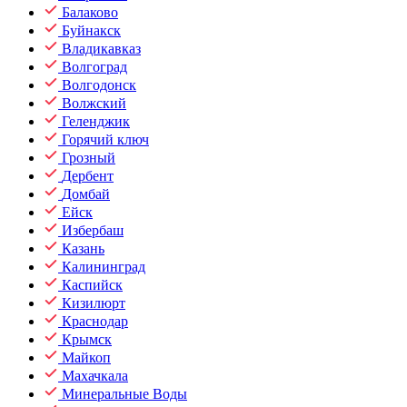
Балаково
Буйнакск
Владикавказ
Волгоград
Волгодонск
Волжский
Геленджик
Горячий ключ
Грозный
Дербент
Домбай
Ейск
Избербаш
Казань
Калининград
Каспийск
Кизилюрт
Краснодар
Крымск
Майкоп
Махачкала
Минеральные Воды