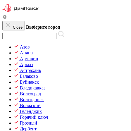
Выберите город
Close
Азов
Анапа
Армавир
Архыз
Астрахань
Балаково
Буйнакск
Владикавказ
Волгоград
Волгодонск
Волжский
Геленджик
Горячий ключ
Грозный
Дербент