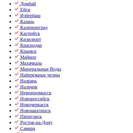
Домбай
Ейск
Избербаш
Казань
Калининград
Каспийск
Кизилюрт
Краснодар
Крымск
Майкоп
Махачкала
Минеральные Воды
Набережные челны
Назрань
Нальчик
Невинномысск
Новороссийск
Новочеркасск
Новошахтинск
Пятигорск
Ростов-на-Дону
Самара