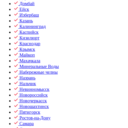
Домбай
Ейск
Избербаш
Казань
Калининград
Каспийск
Кизилюрт
Краснодар
Крымск
Майкоп
Махачкала
Минеральные Воды
Набережные челны
Назрань
Нальчик
Невинномысск
Новороссийск
Новочеркасск
Новошахтинск
Пятигорск
Ростов-на-Дону
Самара