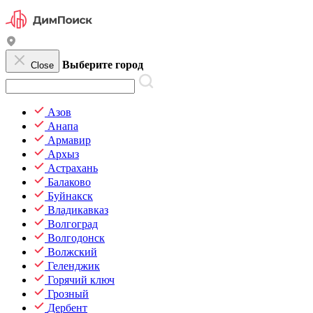
Выберите город
Close
Азов
Анапа
Армавир
Архыз
Астрахань
Балаково
Буйнакск
Владикавказ
Волгоград
Волгодонск
Волжский
Геленджик
Горячий ключ
Грозный
Дербент