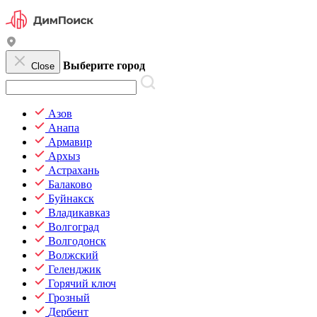
Выберите город
Close
Азов
Анапа
Армавир
Архыз
Астрахань
Балаково
Буйнакск
Владикавказ
Волгоград
Волгодонск
Волжский
Геленджик
Горячий ключ
Грозный
Дербент