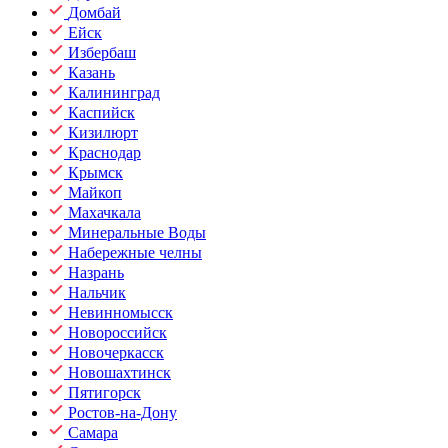
Домбай
Ейск
Избербаш
Казань
Калининград
Каспийск
Кизилюрт
Краснодар
Крымск
Майкоп
Махачкала
Минеральные Воды
Набережные челны
Назрань
Нальчик
Невинномысск
Новороссийск
Новочеркасск
Новошахтинск
Пятигорск
Ростов-на-Дону
Самара