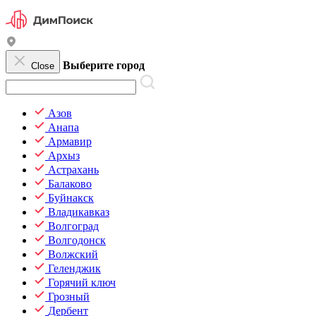
Выберите город
Close
Азов
Анапа
Армавир
Архыз
Астрахань
Балаково
Буйнакск
Владикавказ
Волгоград
Волгодонск
Волжский
Геленджик
Горячий ключ
Грозный
Дербент