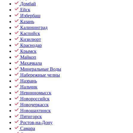
Домбай
Ейск
Избербаш
Казань
Калининград
Каспийск
Кизилюрт
Краснодар
Крымск
Майкоп
Махачкала
Минеральные Воды
Набережные челны
Назрань
Нальчик
Невинномысск
Новороссийск
Новочеркасск
Новошахтинск
Пятигорск
Ростов-на-Дону
Самара