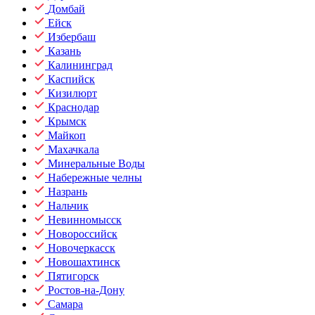
Домбай
Ейск
Избербаш
Казань
Калининград
Каспийск
Кизилюрт
Краснодар
Крымск
Майкоп
Махачкала
Минеральные Воды
Набережные челны
Назрань
Нальчик
Невинномысск
Новороссийск
Новочеркасск
Новошахтинск
Пятигорск
Ростов-на-Дону
Самара