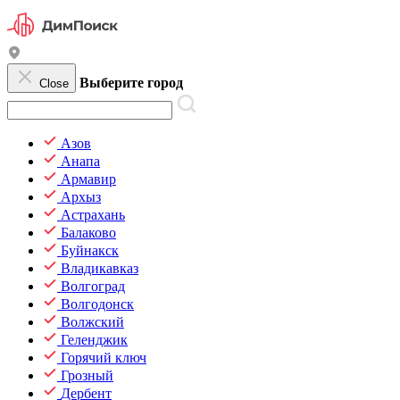
Выберите город
Close
Азов
Анапа
Армавир
Архыз
Астрахань
Балаково
Буйнакск
Владикавказ
Волгоград
Волгодонск
Волжский
Геленджик
Горячий ключ
Грозный
Дербент