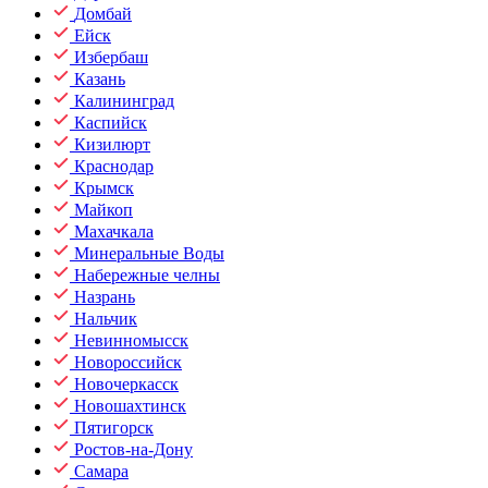
Домбай
Ейск
Избербаш
Казань
Калининград
Каспийск
Кизилюрт
Краснодар
Крымск
Майкоп
Махачкала
Минеральные Воды
Набережные челны
Назрань
Нальчик
Невинномысск
Новороссийск
Новочеркасск
Новошахтинск
Пятигорск
Ростов-на-Дону
Самара