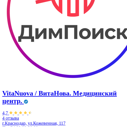
VitaNuova / ВитаНова. Медицинский
центр.
4,7
4 отзыва
г.Краснодар, ул.Кожевенная, 117