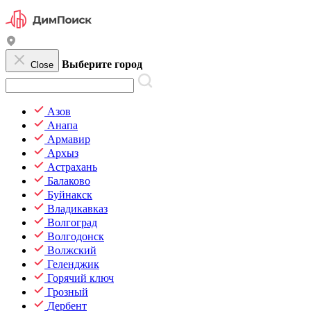
Выберите город
Close
Азов
Анапа
Армавир
Архыз
Астрахань
Балаково
Буйнакск
Владикавказ
Волгоград
Волгодонск
Волжский
Геленджик
Горячий ключ
Грозный
Дербент