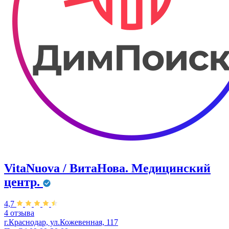
VitaNuova / ВитаНова. Медицинский
центр.
4,7
4 отзыва
г.Краснодар, ул.Кожевенная, 117