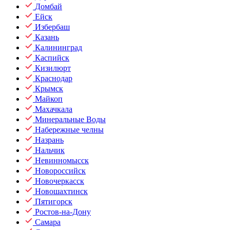
Домбай
Ейск
Избербаш
Казань
Калининград
Каспийск
Кизилюрт
Краснодар
Крымск
Майкоп
Махачкала
Минеральные Воды
Набережные челны
Назрань
Нальчик
Невинномысск
Новороссийск
Новочеркасск
Новошахтинск
Пятигорск
Ростов-на-Дону
Самара