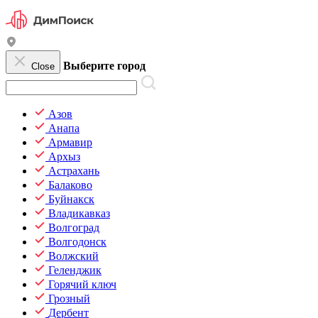
Выберите город
Close
Азов
Анапа
Армавир
Архыз
Астрахань
Балаково
Буйнакск
Владикавказ
Волгоград
Волгодонск
Волжский
Геленджик
Горячий ключ
Грозный
Дербент