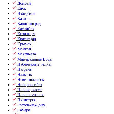
Домбай
Ейск
Избербаш
Казань
Калининград
Каспийск
Кизилюрт
Краснодар
Крымск
Майкоп
Махачкала
Минеральные Воды
Набережные челны
Назрань
Нальчик
Невинномысск
Новороссийск
Новочеркасск
Новошахтинск
Пятигорск
Ростов-на-Дону
Самара