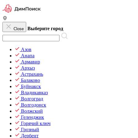
Выберите город
Close
Азов
Анапа
Армавир
Архыз
Астрахань
Балаково
Буйнакск
Владикавказ
Волгоград
Волгодонск
Волжский
Геленджик
Горячий ключ
Грозный
Дербент