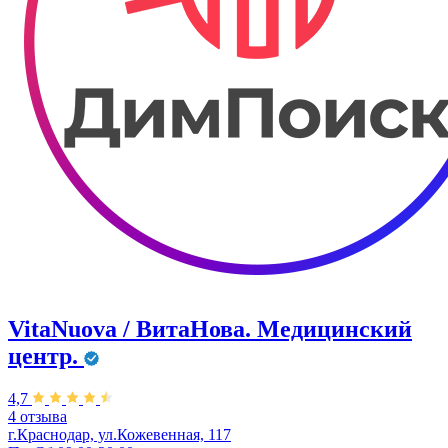
VitaNuova / ВитаНова. Медицинский
центр.
4,7
4 отзыва
г.Краснодар, ул.Кожевенная, 117