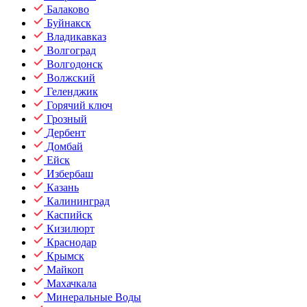
Балаково
Буйнакск
Владикавказ
Волгоград
Волгодонск
Волжский
Геленджик
Горячий ключ
Грозный
Дербент
Домбай
Ейск
Избербаш
Казань
Калининград
Каспийск
Кизилюрт
Краснодар
Крымск
Майкоп
Махачкала
Минеральные Воды