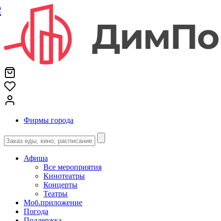
е
Фирмы города
Афиша
Все мероприятия
Кинотеатры
Концерты
Театры
Моб.приложение
Погода
Поддержка