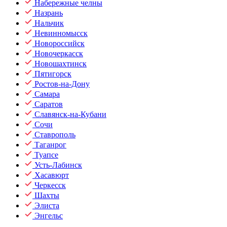
Набережные челны
Назрань
Нальчик
Невинномысск
Новороссийск
Новочеркасск
Новошахтинск
Пятигорск
Ростов-на-Дону
Самара
Саратов
Славянск-на-Кубани
Сочи
Ставрополь
Таганрог
Туапсе
Усть-Лабинск
Хасавюрт
Черкесск
Шахты
Элиста
Энгельс