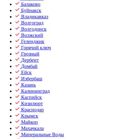
Балаково
Буйнакск
Владикавказ
Волгоград
Волгодонск
Волжский
Геленджик
Горячий ключ
Грозный
Дербент
Домбай
Ейск
Избербаш
Казань
Калининград
Каспийск
Кизилюрт
Краснодар
Крымск
Майкоп
Махачкала
Минеральные Воды