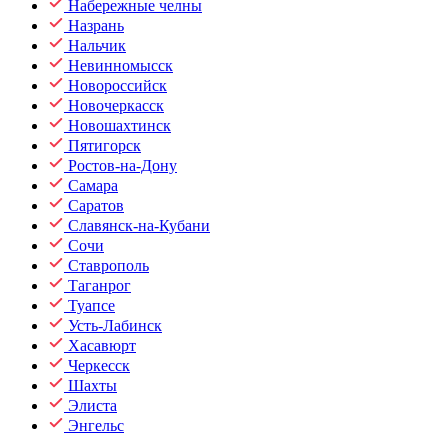
Набережные челны
Назрань
Нальчик
Невинномысск
Новороссийск
Новочеркасск
Новошахтинск
Пятигорск
Ростов-на-Дону
Самара
Саратов
Славянск-на-Кубани
Сочи
Ставрополь
Таганрог
Туапсе
Усть-Лабинск
Хасавюрт
Черкесск
Шахты
Элиста
Энгельс