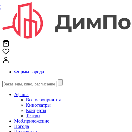
е
Фирмы города
Афиша
Все мероприятия
Кинотеатры
Концерты
Театры
Моб.приложение
Погода
Поддержка