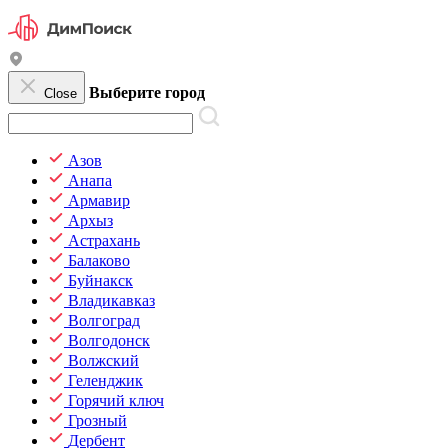
Выберите город
Close
Азов
Анапа
Армавир
Архыз
Астрахань
Балаково
Буйнакск
Владикавказ
Волгоград
Волгодонск
Волжский
Геленджик
Горячий ключ
Грозный
Дербент