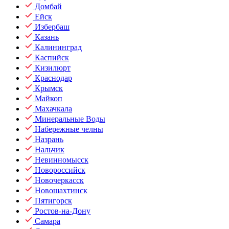
Домбай
Ейск
Избербаш
Казань
Калининград
Каспийск
Кизилюрт
Краснодар
Крымск
Майкоп
Махачкала
Минеральные Воды
Набережные челны
Назрань
Нальчик
Невинномысск
Новороссийск
Новочеркасск
Новошахтинск
Пятигорск
Ростов-на-Дону
Самара