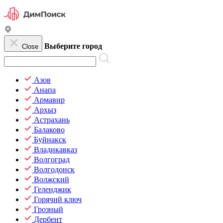
Выберите город
Close
Азов
Анапа
Армавир
Архыз
Астрахань
Балаково
Буйнакск
Владикавказ
Волгоград
Волгодонск
Волжский
Геленджик
Горячий ключ
Грозный
Дербент