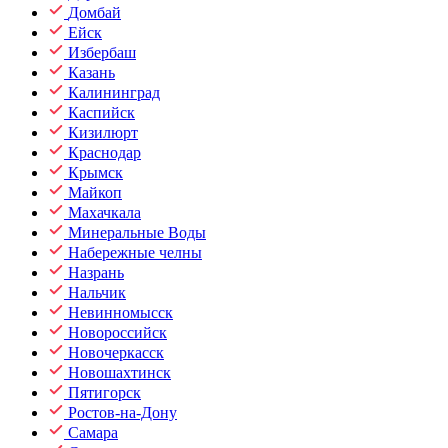
Домбай
Ейск
Избербаш
Казань
Калининград
Каспийск
Кизилюрт
Краснодар
Крымск
Майкоп
Махачкала
Минеральные Воды
Набережные челны
Назрань
Нальчик
Невинномысск
Новороссийск
Новочеркасск
Новошахтинск
Пятигорск
Ростов-на-Дону
Самара