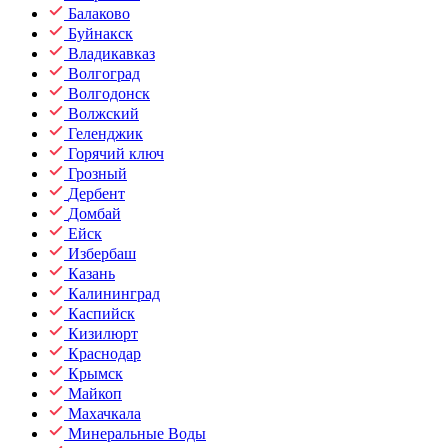
Балаково
Буйнакск
Владикавказ
Волгоград
Волгодонск
Волжский
Геленджик
Горячий ключ
Грозный
Дербент
Домбай
Ейск
Избербаш
Казань
Калининград
Каспийск
Кизилюрт
Краснодар
Крымск
Майкоп
Махачкала
Минеральные Воды