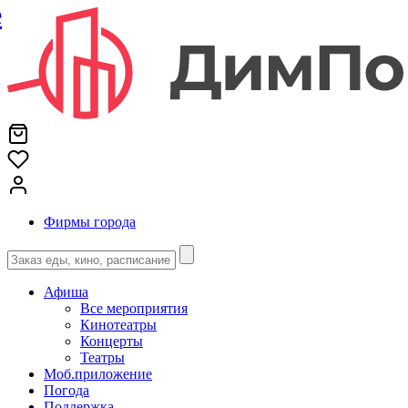
е
Фирмы города
Афиша
Все мероприятия
Кинотеатры
Концерты
Театры
Моб.приложение
Погода
Поддержка