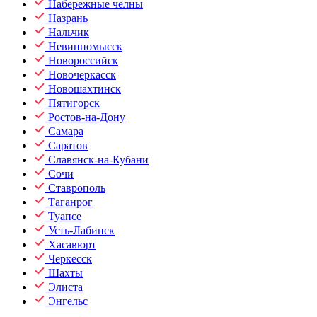
Набережные челны
Назрань
Нальчик
Невинномысск
Новороссийск
Новочеркасск
Новошахтинск
Пятигорск
Ростов-на-Дону
Самара
Саратов
Славянск-на-Кубани
Сочи
Ставрополь
Таганрог
Туапсе
Усть-Лабинск
Хасавюрт
Черкесск
Шахты
Элиста
Энгельс