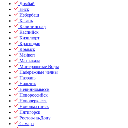
Домбай
Ейск
Избербаш
Казань
Калининград
Каспийск
Кизилюрт
Краснодар
Крымск
Майкоп
Махачкала
Минеральные Воды
Набережные челны
Назрань
Нальчик
Невинномысск
Новороссийск
Новочеркасск
Новошахтинск
Пятигорск
Ростов-на-Дону
Самара