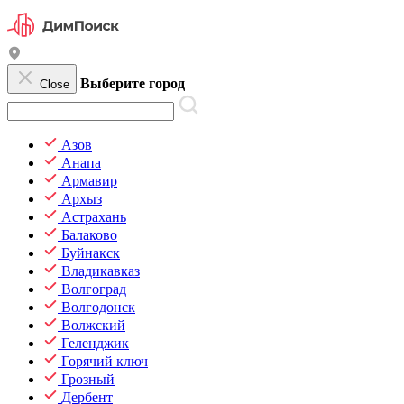
Выберите город
Close
Азов
Анапа
Армавир
Архыз
Астрахань
Балаково
Буйнакск
Владикавказ
Волгоград
Волгодонск
Волжский
Геленджик
Горячий ключ
Грозный
Дербент