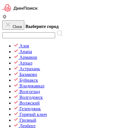
Выберите город
Close
Азов
Анапа
Армавир
Архыз
Астрахань
Балаково
Буйнакск
Владикавказ
Волгоград
Волгодонск
Волжский
Геленджик
Горячий ключ
Грозный
Дербент