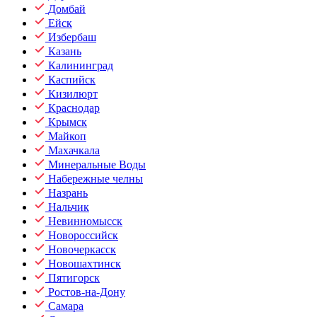
Домбай
Ейск
Избербаш
Казань
Калининград
Каспийск
Кизилюрт
Краснодар
Крымск
Майкоп
Махачкала
Минеральные Воды
Набережные челны
Назрань
Нальчик
Невинномысск
Новороссийск
Новочеркасск
Новошахтинск
Пятигорск
Ростов-на-Дону
Самара