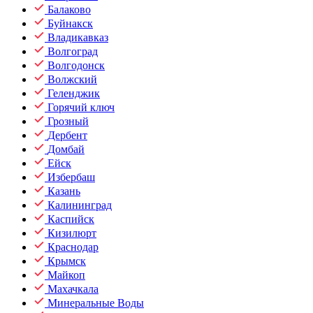
Балаково
Буйнакск
Владикавказ
Волгоград
Волгодонск
Волжский
Геленджик
Горячий ключ
Грозный
Дербент
Домбай
Ейск
Избербаш
Казань
Калининград
Каспийск
Кизилюрт
Краснодар
Крымск
Майкоп
Махачкала
Минеральные Воды