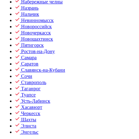
Набережные челны
Назрань
Нальчик
Невинномысск
Новороссийск
Новочеркасск
Новошахтинск
Пятигорск
Ростов-на-Дону
Самара
Саратов
Славянск-на-Кубани
Сочи
Ставрополь
Таганрог
Туапсе
Усть-Лабинск
Хасавюрт
Черкесск
Шахты
Элиста
Энгельс