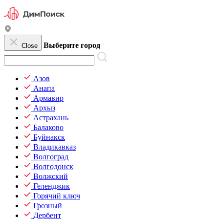
Выберите город
Close
Азов
Анапа
Армавир
Архыз
Астрахань
Балаково
Буйнакск
Владикавказ
Волгоград
Волгодонск
Волжский
Геленджик
Горячий ключ
Грозный
Дербент