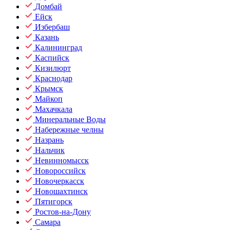
Домбай
Ейск
Избербаш
Казань
Калининград
Каспийск
Кизилюрт
Краснодар
Крымск
Майкоп
Махачкала
Минеральные Воды
Набережные челны
Назрань
Нальчик
Невинномысск
Новороссийск
Новочеркасск
Новошахтинск
Пятигорск
Ростов-на-Дону
Самара