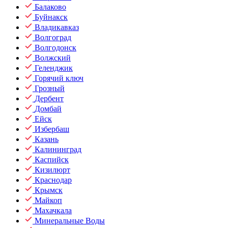
Балаково
Буйнакск
Владикавказ
Волгоград
Волгодонск
Волжский
Геленджик
Горячий ключ
Грозный
Дербент
Домбай
Ейск
Избербаш
Казань
Калининград
Каспийск
Кизилюрт
Краснодар
Крымск
Майкоп
Махачкала
Минеральные Воды