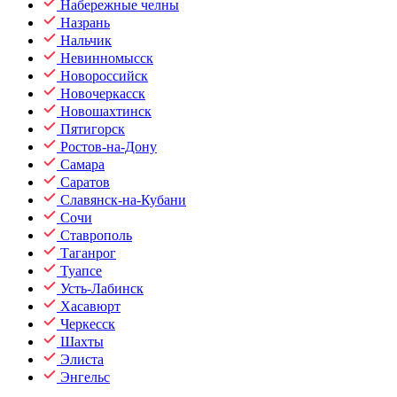
Набережные челны
Назрань
Нальчик
Невинномысск
Новороссийск
Новочеркасск
Новошахтинск
Пятигорск
Ростов-на-Дону
Самара
Саратов
Славянск-на-Кубани
Сочи
Ставрополь
Таганрог
Туапсе
Усть-Лабинск
Хасавюрт
Черкесск
Шахты
Элиста
Энгельс