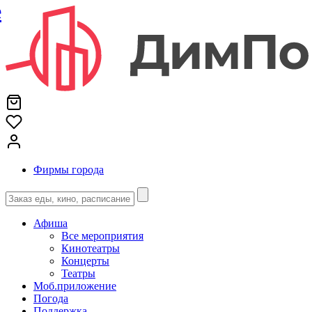
е
Фирмы города
Афиша
Все мероприятия
Кинотеатры
Концерты
Театры
Моб.приложение
Погода
Поддержка