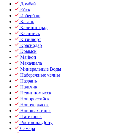
Домбай
Ейск
Избербаш
Казань
Калининград
Каспийск
Кизилюрт
Краснодар
Крымск
Майкоп
Махачкала
Минеральные Воды
Набережные челны
Назрань
Нальчик
Невинномысск
Новороссийск
Новочеркасск
Новошахтинск
Пятигорск
Ростов-на-Дону
Самара