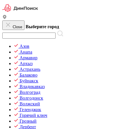
Выберите город
Close
Азов
Анапа
Армавир
Архыз
Астрахань
Балаково
Буйнакск
Владикавказ
Волгоград
Волгодонск
Волжский
Геленджик
Горячий ключ
Грозный
Дербент