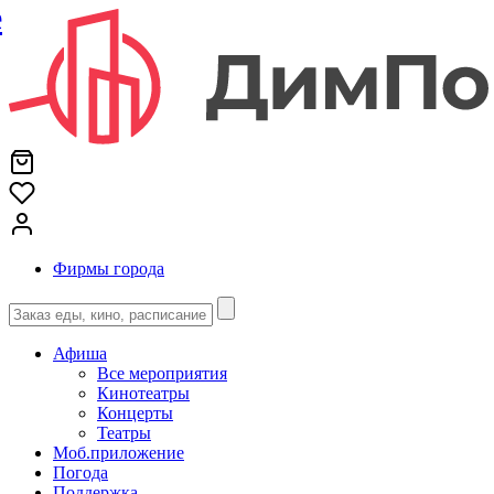
е
Фирмы города
Афиша
Все мероприятия
Кинотеатры
Концерты
Театры
Моб.приложение
Погода
Поддержка