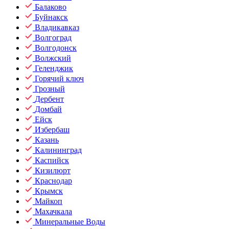
Балаково
Буйнакск
Владикавказ
Волгоград
Волгодонск
Волжский
Геленджик
Горячий ключ
Грозный
Дербент
Домбай
Ейск
Избербаш
Казань
Калининград
Каспийск
Кизилюрт
Краснодар
Крымск
Майкоп
Махачкала
Минеральные Воды