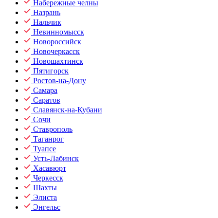
Набережные челны
Назрань
Нальчик
Невинномысск
Новороссийск
Новочеркасск
Новошахтинск
Пятигорск
Ростов-на-Дону
Самара
Саратов
Славянск-на-Кубани
Сочи
Ставрополь
Таганрог
Туапсе
Усть-Лабинск
Хасавюрт
Черкесск
Шахты
Элиста
Энгельс