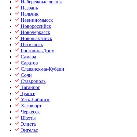
Набережные челны
Назрань
Нальчик
Невинномысск
Новороссийск
Новочеркасск
Новошахтинск
Пятигорск
Ростов-на-Дону
Самара
Саратов
Славянск-на-Кубани
Сочи
Ставрополь
Таганрог
Туапсе
Усть-Лабинск
Хасавюрт
Черкесск
Шахты
Элиста
Энгельс