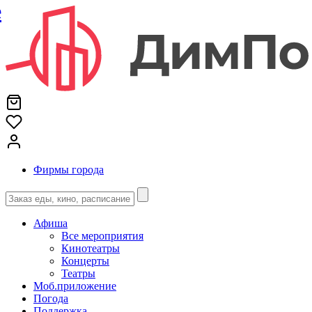
е
Фирмы города
Афиша
Все мероприятия
Кинотеатры
Концерты
Театры
Моб.приложение
Погода
Поддержка