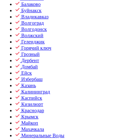
Балаково
Буйнакск
Владикавказ
Волгоград
Волгодонск
Волжский
Геленджик
Горячий ключ
Грозный
Дербент
Домбай
Ейск
Избербаш
Казань
Калининград
Каспийск
Кизилюрт
Краснодар
Крымск
Майкоп
Махачкала
Минеральные Воды