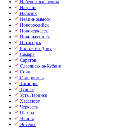
Набережные челны
Назрань
Нальчик
Невинномысск
Новороссийск
Новочеркасск
Новошахтинск
Пятигорск
Ростов-на-Дону
Самара
Саратов
Славянск-на-Кубани
Сочи
Ставрополь
Таганрог
Туапсе
Усть-Лабинск
Хасавюрт
Черкесск
Шахты
Элиста
Энгельс