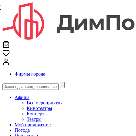
е
Фирмы города
Афиша
Все мероприятия
Кинотеатры
Концерты
Театры
Моб.приложение
Погода
Поддержка