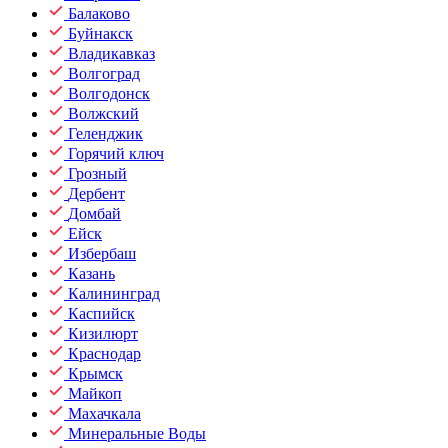
Балаково
Буйнакск
Владикавказ
Волгоград
Волгодонск
Волжский
Геленджик
Горячий ключ
Грозный
Дербент
Домбай
Ейск
Избербаш
Казань
Калининград
Каспийск
Кизилюрт
Краснодар
Крымск
Майкоп
Махачкала
Минеральные Воды