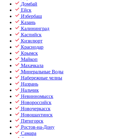
Домбай
Ейск
Избербаш
Казань
Калининград
Каспийск
Кизилюрт
Краснодар
Крымск
Майкоп
Махачкала
Минеральные Воды
Набережные челны
Назрань
Нальчик
Невинномысск
Новороссийск
Новочеркасск
Новошахтинск
Пятигорск
Ростов-на-Дону
Самара