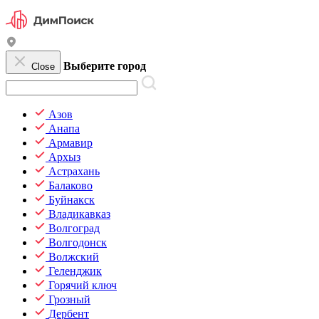
Выберите город
Close
Азов
Анапа
Армавир
Архыз
Астрахань
Балаково
Буйнакск
Владикавказ
Волгоград
Волгодонск
Волжский
Геленджик
Горячий ключ
Грозный
Дербент