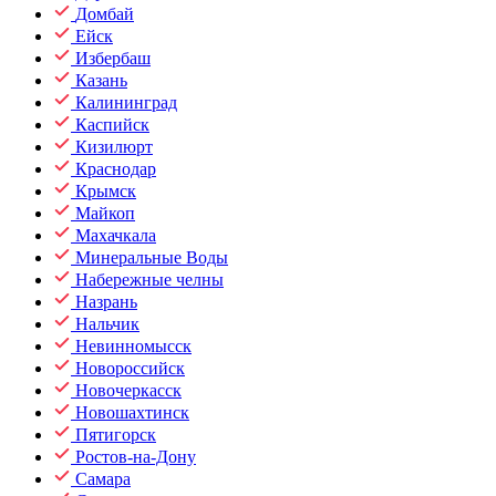
Домбай
Ейск
Избербаш
Казань
Калининград
Каспийск
Кизилюрт
Краснодар
Крымск
Майкоп
Махачкала
Минеральные Воды
Набережные челны
Назрань
Нальчик
Невинномысск
Новороссийск
Новочеркасск
Новошахтинск
Пятигорск
Ростов-на-Дону
Самара