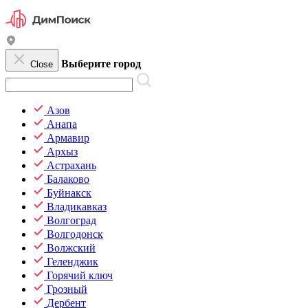
Выберите город
Close
Азов
Анапа
Армавир
Архыз
Астрахань
Балаково
Буйнакск
Владикавказ
Волгоград
Волгодонск
Волжский
Геленджик
Горячий ключ
Грозный
Дербент