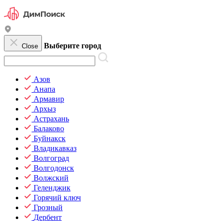
Выберите город
Close
Азов
Анапа
Армавир
Архыз
Астрахань
Балаково
Буйнакск
Владикавказ
Волгоград
Волгодонск
Волжский
Геленджик
Горячий ключ
Грозный
Дербент