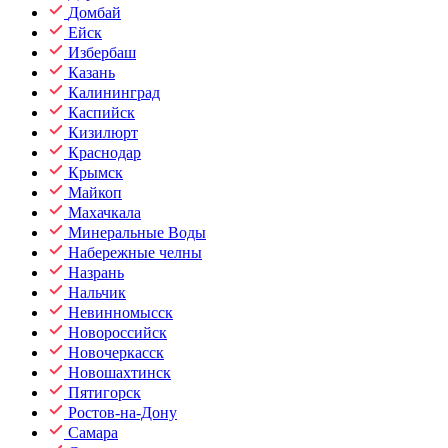
Домбай
Ейск
Избербаш
Казань
Калининград
Каспийск
Кизилюрт
Краснодар
Крымск
Майкоп
Махачкала
Минеральные Воды
Набережные челны
Назрань
Нальчик
Невинномысск
Новороссийск
Новочеркасск
Новошахтинск
Пятигорск
Ростов-на-Дону
Самара