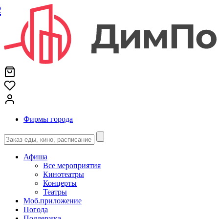
е
Фирмы города
Афиша
Все мероприятия
Кинотеатры
Концерты
Театры
Моб.приложение
Погода
Поддержка