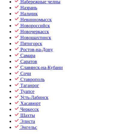
Набережные челны
Назрань
Нальчик
Невинномысск
Новороссийск
Новочеркасск
Новошахтинск
Пятигорск
Ростов-на-Дону
Самара
Саратов
Славянск-на-Кубани
Сочи
Ставрополь
Таганрог
Туапсе
Усть-Лабинск
Хасавюрт
Черкесск
Шахты
Элиста
Энгельс