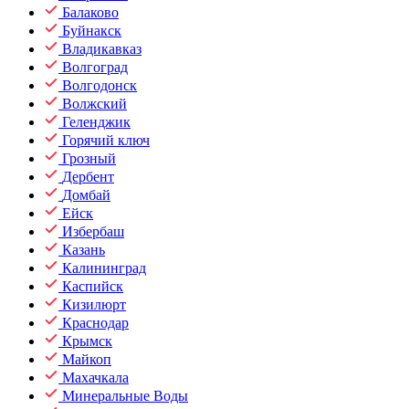
Балаково
Буйнакск
Владикавказ
Волгоград
Волгодонск
Волжский
Геленджик
Горячий ключ
Грозный
Дербент
Домбай
Ейск
Избербаш
Казань
Калининград
Каспийск
Кизилюрт
Краснодар
Крымск
Майкоп
Махачкала
Минеральные Воды